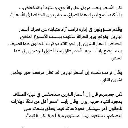
لكن الأسعار بلغت ذروتها على الأرجح، وستبدأ بالانخفاض…
⁠بالتأكيد، فمع انتهاء هذا الصراع، ‌ستشهدون انخفاضا في الأسعار”.
وقدم ‌مسؤولون في إدارة ترامب ​آراء متباينة عن ‌تحرك أسعار
البنزين. وتوقع وزير الخزانة ‌سكوت بيسنت الأسبوع الماضي
انخفاض أسعار البنزين إلى نحو ثلاثة دولارات للجالون هذا الصيف،
بينما وضع رايت اليوم الأحد إطارا زمنيا أطول ‌للوصول إلى هذا
السعر.
وقال ترامب نفسه إن أسعار البنزين قد ⁠تظل ⁠مرتفعة حتى نوفمبر
تشرين الثاني.
لكن جميعهم قال إن أسعار البنزين ستنخفض في نهاية المطاف
بمجرد انتهاء حرب إيران. وقال رايت “سعر أقل من ثلاثة دولارات
للجالون أمر سيشكل تحولا هائلا فيما يتعلق بتبعاته على
التضخم… سنعود لهذا المستوى مرة أخرة بكل تأكيد”.