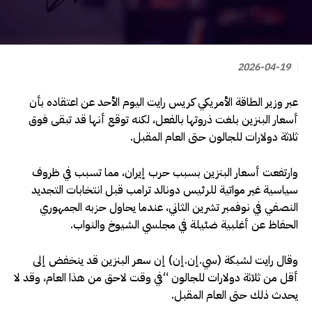
2026-04-19
عبر ‌وزير الطاقة الأمريكي كريس رايت اليوم الأحد عن اعتقاده بأن
أسعار البنزين بلغت ذروتها بالفعل، ​لكنه توقع أنها قد تبقى فوق
ثلاثة دولارات للجالون حتى العام المقبل.
وارتفعت أسعار البنزين بسبب حرب إيران، مما تسبب في ظروف
سياسية غير مواتية للرئيس دونالد ترامب قبل انتخابات التجديد
النصفي في نوفمبر تشرين الثاني، عندما يحاول ‌حزبه الجمهوري
‌الحفاظ عن أغلبية ضئيلة ​في ‌مجلسي ⁠الشيوخ ​والنواب.
وقال رايت ⁠لشبكة (سي.إن.إن) إن سعر البنزين قد ينخفض إلى
أقل من ثلاثة دولارات للجالون “في وقت لاحق من هذا العام، وقد لا
يحدث ذلك حتى العام المقبل.