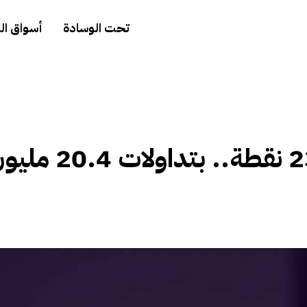
تحت الوسادة
أسواق ال
‏نمو يتراجع 0.9% عند 23069 نقطة.. بتداولات 