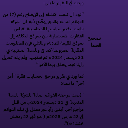
وردت في التقرير ما يلي:
“نود أن نلفت الانتباه إلى الإيضاح رقم (7) من
القوائم المالية والذي يوضّح فيه أن الشركة
قامت بتغيير سياستها المحاسبية لقياس
العقارات الاستثمارية من نموذج التكلفة إلى
تصحيح
نموذج القيمة العادلة، وبالتالي فإن المعلومات
الخطأ
المقارنة المعروضة كما في وللسنة المنتهية في
31 ديسمبر 2024م تم تعديلها. ولم يتم تعديل
رأينا فيما يتعلق بهذا الأمر.”
كما ورد في تقرير مراجع الحسابات فقرة “أمر
آخر” ما نصه:
“(تمت مراجعة القوائم المالية للشركة للسنة
المنتهية في 31 ديسمبر 2024م، من قبل
مراجع آخر، أبدى رأياً غير معدل في تلك القوائم
في 23 مارس 2025م (الموافق 23 رمضان
1446هـ)”.