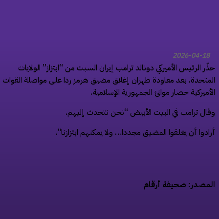
2026-04-18
ّر الرئيس الأميركي دونالد ترامب إيران السبت من “ابتزاز” الولايات
متحدة، بعد معاودة طهران إغلاق مضيق هرمز ردا على مواصلة القوات
أميركية حصار موانئ الجمهورية الإسلامية.
ال ترامب في البيت الأبيض “نحن نتحدث إليهم.
ادوا أن يغلقوا المضيق مجددا… ولا يمكنهم ابتزازنا”.
مصدر: صحيفة أرقام