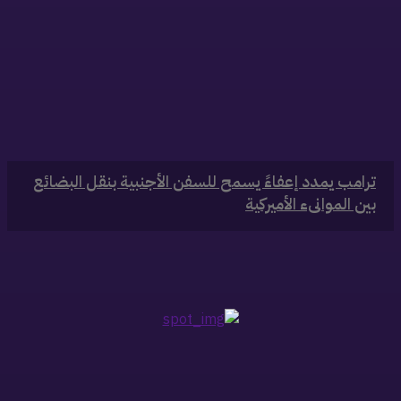
‏ترامب يمدد إعفاءً يسمح للسفن الأجنبية بنقل البضائع
بين الموانىء الأميركية