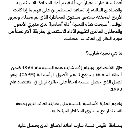
تُعد نسبة شارب معياراً مهماً لتقييم أداء المحافظ الاستثمارية
والصناديق المالية، إذ تساعد المستثمرين على فهم ما إذا كانت
الأرباح المحققة تستحق مستوى المخاطرة الذي تم تحمله. وبمرور
الوقت، أصبحت هذه النسبة أداة أساسية لدى مديري الأصول
والمحللين الماليين لتقييم الأداء الاستثماري بطريقة أكثر عمقاً من
مجرد النظر إلى العائدات المطلقة
.
ما هي نسبة شارب؟
طوّر الاقتصادي ويليام إف. شارب هذه النسبة عام 1966 ضمن
أبحاثه المتعلقة بنموذج تسعير الأصول الرأسمالية
(CAPM)
، وهو
العمل الذي حصل بسببه لاحقاً على جائزة نوبل في الاقتصاد عام
.
1990
وتقوم الفكرة الأساسية للنسبة على مقارنة العائد الذي يحققه
الاستثمار مع مستوى المخاطر المرتبط به
.
ببساطة، تقيس نسبة شارب العائد الإضافي الذي يحصل عليه