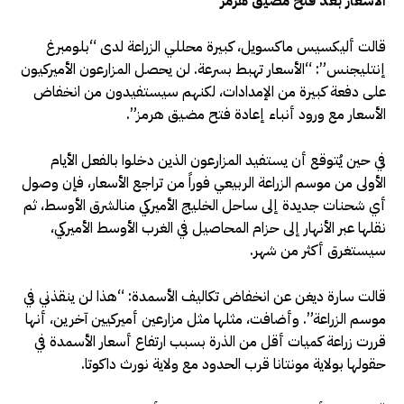
الأسعار بعد فتح مضيق هرمز
قالت أليكسيس ماكسويل، كبيرة محللي الزراعة لدى “بلومبرغ
إنتليجنس”: “الأسعار تهبط بسرعة. لن يحصل المزارعون الأميركيون
على دفعة كبيرة من الإمدادات، لكنهم سيستفيدون من انخفاض
الأسعار مع ورود أنباء إعادة فتح مضيق هرمز”.
في حين يُتوقع أن يستفيد المزارعون الذين دخلوا بالفعل الأيام
الأولى من موسم الزراعة الربيعي فوراً من تراجع الأسعار، فإن وصول
أي شحنات جديدة إلى ساحل الخليج الأميركي منالشرق الأوسط، ثم
نقلها عبر الأنهار إلى حزام المحاصيل في الغرب الأوسط الأميركي،
سيستغرق أكثر من شهر.
قالت سارة ديغن عن انخفاض تكاليف الأسمدة: “هذا لن ينقذني في
موسم الزراعة”. وأضافت، مثلها مثل مزارعين أميركيين آخرين، أنها
قررت زراعة كميات أقل من الذرة بسبب ارتفاع أسعار الأسمدة في
حقولها بولاية مونتانا قرب الحدود مع ولاية نورث داكوتا.