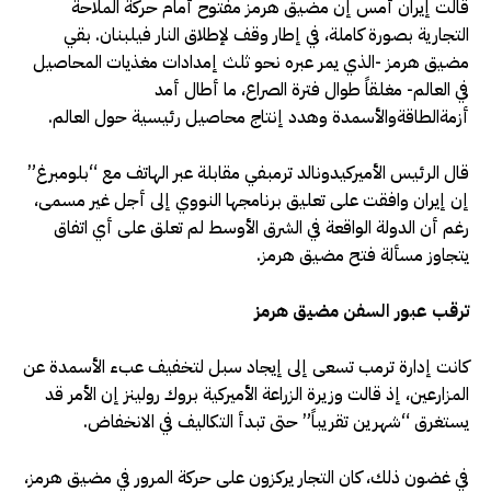
قالت إيران أمس إن مضيق هرمز مفتوح أمام حركة الملاحة
التجارية بصورة كاملة، في إطار وقف لإطلاق النار فيلبنان. بقي
مضيق هرمز -الذي يمر عبره نحو ثلث إمدادات مغذيات المحاصيل
في العالم- مغلقاً طوال فترة الصراع، ما أطال أمد
أزمةالطاقةوالأسمدة وهدد إنتاج محاصيل رئيسية حول العالم.
قال الرئيس الأميركيدونالد ترمبفي مقابلة عبر الهاتف مع “بلومبرغ”
إن إيران وافقت على تعليق برنامجها النووي إلى أجل غير مسمى،
رغم أن الدولة الواقعة في الشرق الأوسط لم تعلق على أي اتفاق
يتجاوز مسألة فتح مضيق هرمز.
ترقب عبور السفن مضيق هرمز
كانت إدارة ترمب تسعى إلى إيجاد سبل لتخفيف عبء الأسمدة عن
المزارعين، إذ قالت وزيرة الزراعة الأميركية بروك رولينز إن الأمر قد
يستغرق “شهرين تقريباً” حتى تبدأ التكاليف في الانخفاض.
في غضون ذلك، كان التجار يركزون على حركة المرور في مضيق هرمز،