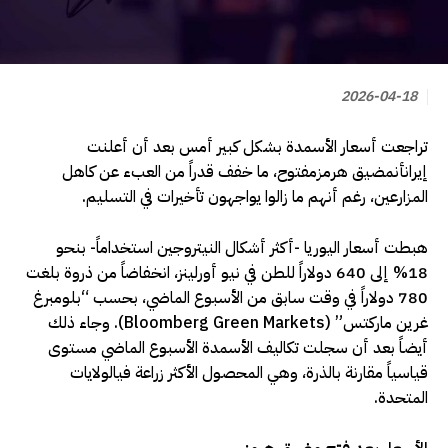
2026-04-18
تراجعت أسعار الأسمدة بشكل كبير أمس بعد أن أعلنت
إيرانأنمضيق هرمزمفتوح، ما خفف قدراً من العبء عن كاهل
المزارعين، رغم أنهم ما زالوا يواجهون تأخيرات في التسليم.
هبطت أسعار اليوريا -أكثر أشكال النيتروجين استخداماً- بنحو
18% إلى 640 دولاراً للطن في نيو أورلينز، انخفاضاً من ذروة بلغت
780 دولاراً في وقت سابق من الأسبوع الماضي، بحسب “بلومبرغ
غرين ماركتس” (Bloomberg Green Markets). وجاء ذلك
أيضاً بعد أن سجلت تكاليف الأسمدة الأسبوع الماضي مستوى
قياسياً مقارنة بالذرة، وهي المحصول الأكثر زراعة فيالولايات
المتحدة.