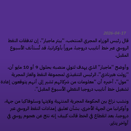
2026-04-17
ل رئيس الوزراء المجري المنتخب، “بيتر ماجيار”، إن تدفقات النفط
روسي عبر خط أنابيب دروجبا، مروراً بأوكرانيا، قد تُستأنف الأسبوع
مقبل.
وأوضح “ماجيار” الذي يهدف لتولي منصبه بحلول 9 أو 10 مايو أن،
ولت هيرنادي”، الرئيس التنفيذي لمجموعة النفط والغاز المجرية
ول”، أخبره أن “معلومات من شركائهم تشير إلى أنهم يتوقعون إعادة
غيل خط أنابيب دروجبا النفطي الأسبوع المقبل”.
شب نزاع بين الحكومة المجرية المنتهية ولايتها وسلوفاكيا من جهة،
وكرانيا من الجهة الأخرى، بشأن تعليق إمدادات النفط الروسي عبر
وجبا، بعد انقطاع في الخط قالت كييف إنه نتج عن هجوم روسي في
اخر يناير.