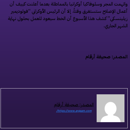
تهمت المجر وسلوفاكيا أوكرانيا بالمماطلة بعدما أعلنت كييف أن
مال الإصلاح ستستغرق وقتاً، إلا أن الرئيس الأوكراني “فولوديمير
لينسكي” كشف هذا الأسبوع أن الخط سيعود للعمل بحلول نهاية
شهر الجاري.
مصدر: صحيفة أرقام
المصدر: صحيفة أرقام
https://www.argaam.com/