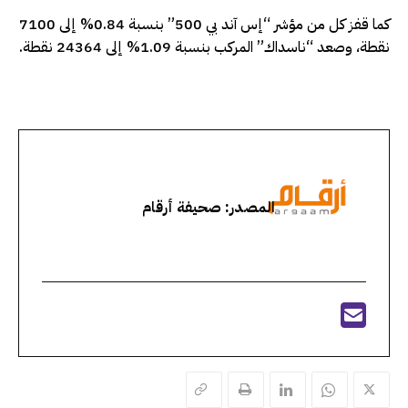
كما قفز كل من مؤشر “إس آند بي 500” بنسبة 0.84% إلى 7100
نقطة، وصعد “ناسداك” المركب بنسبة 1.09% إلى 24364 نقطة.
المصدر: صحيفة أرقام