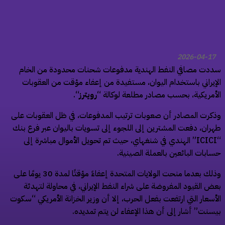
2026-04-17
دت مصافي النفط الهندية مدفوعات شحنات محدودة من الخام
إيراني باستخدام اليوان، مستفيدة من إعفاء مؤقت من العقوبات
أمريكية، بحسب مصادر مطلعة لوكالة “
رويترز
“.
كرت المصادر أن صعوبات ترتيب المدفوعات، في ظل العقوبات على
ران، دفعت المشترين إلى اللجوء إلى تسويات باليوان عبر فرع بنك
“ICICI” الهندي في شنغهاي، حيث تم تحويل الأموال مباشرة إلى
ابات البائعين بالعملة الصينية.
وذلك بعدما منحت الولايات المتحدة إعفاءً مؤقتًا لمدة 30 يومًا على
ض القيود المفروضة على شراء النفط الإيراني، في محاولة لتهدئة
أسعار التي ارتفعت بفعل الحرب، إلا أن وزير الخزانة الأمريكي “سكوت
سنت” أشار إلى أن هذا الإعفاء لن يتم تمديده.