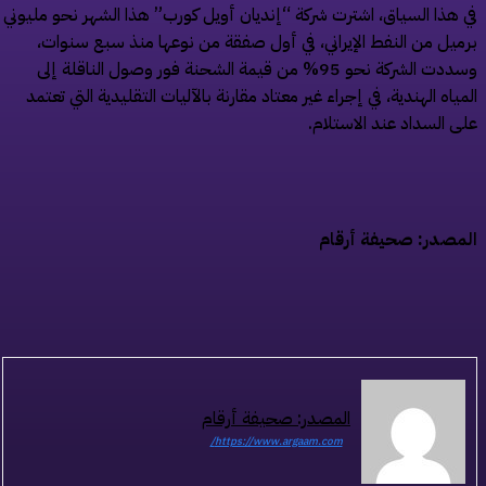
 هذا السياق، اشترت شركة “إنديان أويل كورب” هذا الشهر نحو مليوني
ميل من النفط الإيراني، في أول صفقة من نوعها منذ سبع سنوات،
وسددت الشركة نحو 95% من قيمة الشحنة فور وصول الناقلة إلى
مياه الهندية، في إجراء غير معتاد مقارنة بالآليات التقليدية التي تعتمد
ى السداد عند الاستلام.
مصدر: صحيفة أرقام
المصدر: صحيفة أرقام
https://www.argaam.com/