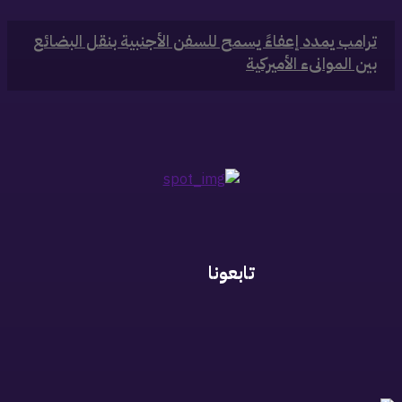
‏ترامب يمدد إعفاءً يسمح للسفن الأجنبية بنقل البضائع
بين الموانىء الأميركية
تابعونا