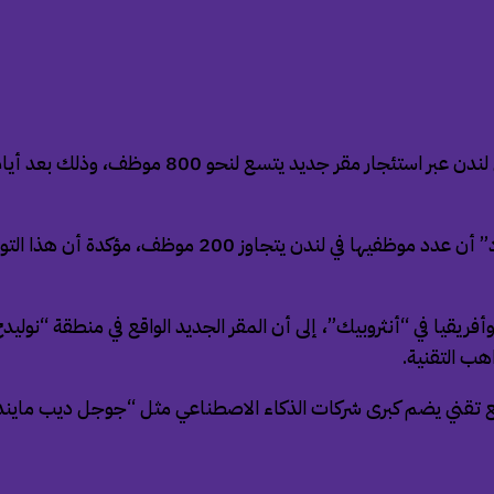
أعلنت شركة “أنثروبيك” اليوم الخميس عن خطة لتعز
وأوضحت مطورة روبوت الدردشةالمدعوم بالذكاء الاصطناعي “
قيا في “أنثروبيك”، إلى أن المقر الجديد الواقع في منطقة “نوليدج 
هب التقنية.
مع تقني يضم كبرى شركات الذكاء الاصطناعي مثل “جوجل ديب مايند”