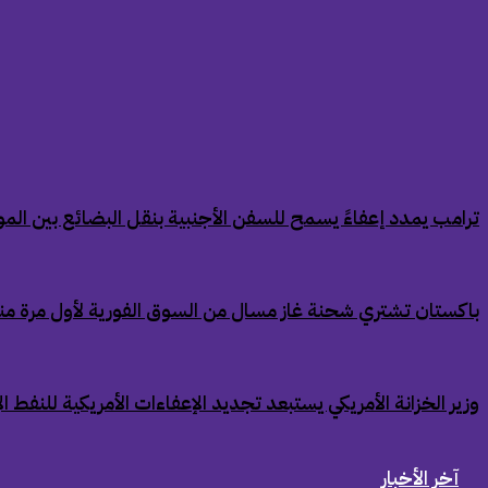
‏ترامب يمدد إعفاءً يسمح للسفن الأجنبية بنقل البضائع بين الموان
‏باكستان تشتري شحنة غاز مسال من السوق الفورية لأول مرة من
‏وزير الخزانة الأمريكي يستبعد تجديد الإعفاءات الأمريكية للنفط ال
آخر الأخبار