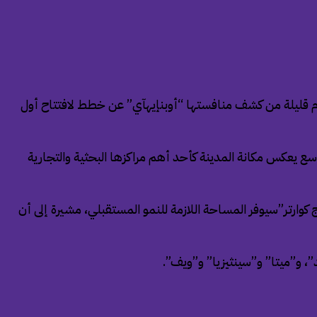
يز وجودها في لندن عبر استئجار مقر جديد يتسع لنحو 800 موظف، وذلك بعد أيام قليلة من كشف منافستها “أوبنإيهآي” عن خطط لافتتاح أول
كلود” أن عدد موظفيها في لندن يتجاوز 200 موظف، مؤكدة أن هذا التوسع يعكس مكانة المدينة كأحد أهم مراكزها البحثية والتجارية
كوارتر”سيوفر المساحة اللازمة للنمو المستقبلي، مشيرة إلى أن
، و”ميتا” و”سينثيزيا” و”ويف”.