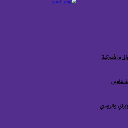
ىء الأميركية
ذ عامين
إيراني والروسي