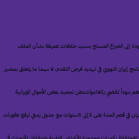
ودة إلى الصراع المسلح بسبب خلافات عميقة بشأن الملف
 إيران النووي في تهديد فرص التقدم، لا سيما ما يتعلق بمصير
م بنوداً تقضي بإلغاءواشنطن تجميد بعض الأموال الإيرانية
وتطالب الولايات المتحدة بنقل مخزون اليورانيوم عالي التخصيب خارج إيران، وتصر على وقف التخصيب لمدة 20 عاماً، بينما ترغب طهران في قصر المدة على 3إلى 5سنوات مع جدول زمني لرفع عقوبات
 الاحتفاظ بكميات محدودة للأغراض الطبية ولمفاعل الأبحاث في