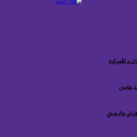
ىء الأميركية
ذ عامين
إيراني والروسي