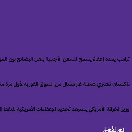
‏ترامب يمدد إعفاءً يسمح للسفن الأجنبية بنقل البضائع بين الموان
‏باكستان تشتري شحنة غاز مسال من السوق الفورية لأول مرة من
‏وزير الخزانة الأمريكي يستبعد تجديد الإعفاءات الأمريكية للنفط ال
آخر الأخبار