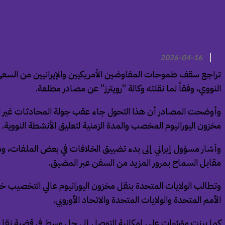
2026-04-16
تراجع سقف طموحات المفاوضين الأمريكيين والإيرانيين من السعي
النووي، وفقاً لما نقلته وكالة “رويترز” عن مصادر مطلعة.
وأوضحت المصادر أن هذا التحول جاء عقب جولة المحادثات غير الح
مخزون اليورانيوم المخصب والمدة الزمنية لتعليق الأنشطة النووية.
وأشار مسؤول إيراني إلى بدء تضييق الخلافات في بعض الملفات، وم
مقابل السماح بمرور المزيد من السفن عبر المضيق.
الأمم المتحدة والولايات المتحدة والاتحاد الأوروبي.
كما برزت مؤشرات على إمكانية التوصل إلى حل وسط في قضية نقل ال