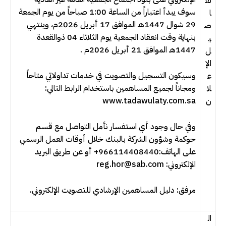
تف
سوف يبدأ اعتباراً من الساعة 1:00 صباحاً من يوم الجمعة
ا
29 شوال 1447هـ الموافق 17 أبريل 2026م، وينتهي
ص
بنهاية وقت انعقاد الجمعية يوم الثلاثاء 04 ذوالقعدة
ي
1447هـ الموافق 21 أبريل 2026م .
ل
الإ
وسيكون التسجيل والتصويت في خدمات تداولاتي متاحاً
ع
ومجاناً لجميع المساهمين باستخدام الرابط التالي:
لا
www.tadawulaty.com.sa
ن
وفي حال وجود أي استفسار نأمل التواصل مع قسم
حوكمة وشؤون الشركة بالبنك خلال أوقات العمل الرسمي
على الهاتف:966114408440+ أو عن طريق البريد
الإلكتروني: reg.hor@sab.com
مرفق: دليل المساهمين الإرشادي للتصويت الإلكتروني.
ال