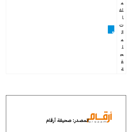
م
لف
ا
ت
ال
م
ل
ح
ق
ة
المصدر: صحيفة أرقام