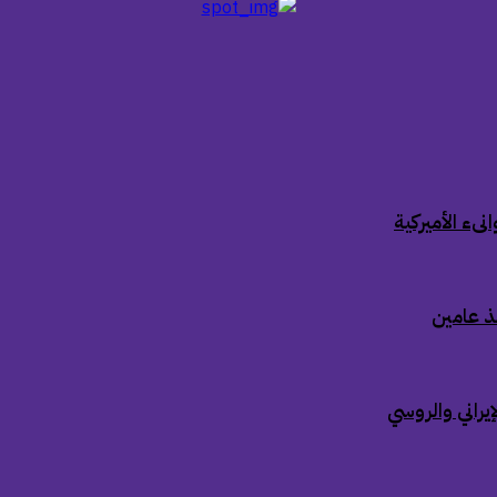
ىء الأميركية
ذ عامين
إيراني والروسي