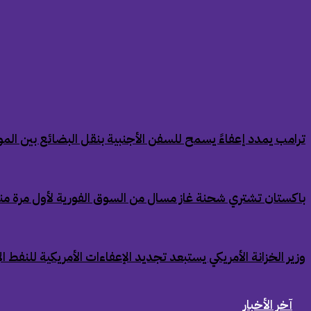
‏ترامب يمدد إعفاءً يسمح للسفن الأجنبية بنقل البضائع بين الموان
‏باكستان تشتري شحنة غاز مسال من السوق الفورية لأول مرة من
‏وزير الخزانة الأمريكي يستبعد تجديد الإعفاءات الأمريكية للنفط ال
آخر الأخبار