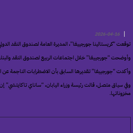
2026-04-16
توقعت “كريستالينا جورجييفا”، المديرة العامة لصندوق النقد الدولي، لجوء ما لا يقل عن 12 دولة للحصول على برامج تمويلية جديدة للتعامل مع 
وأوضحت “جورجييفا” خلال اجتماعات الربيع لصندوق النقد والبنك
وأكدت “جورجييفا” تقديرها السابق بأن الاضطرابات الناجمة عن الحرب في ا
مخزوناتها.