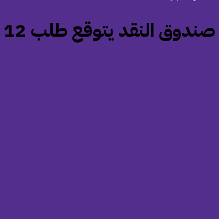
‏صندوق النقد يتوقع طلب 12 دولة على الأقل قروضاً لمواجهة صدمة الطاقة