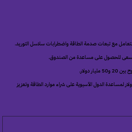
قد تسعى للحصول على مساعدة من الصندوق.
 دولار.
زراء اليابان، “ساناي تاكايتشي” إن حكومتها تعتزم تأسيس مبادرة مالية بقيمة تصل إلى 10 مليارات دولار لمساعدة الدول الآسيوية على شراء موارد الطاقة وتعزيز