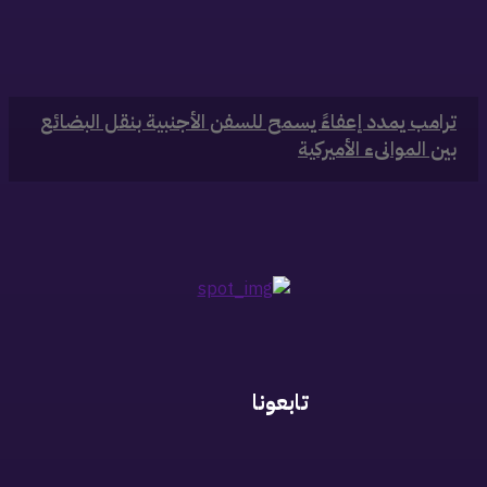
‏ترامب يمدد إعفاءً يسمح للسفن الأجنبية بنقل البضائع
بين الموانىء الأميركية
تابعونا