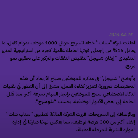
2026-04-15
أعلنت شركة”سناب” خطة لتسريح حوالي 1000 موظف بدوام كامل، ما
يعادل 16% من إجمالي قوتها العاملة عالميًا، كجزء من استراتيجية المدير
تنفيذي “إيفان شبيجل”لتقليص النفقات والتركيز على تحقيق نمو
بح.
وضح “شبيجل” في مذكرة للموظفين صباح الأربعاء أن هذه
تخفيضات ضرورية لتعزيز كفاءة العمل، مشيرًا إلى أن التطور في تقنيات
ذكاء الاصطناعي سمح للموظفين بإنجاز المهام بسرعة أكبر، مما قلل
حاجة إلى بعض الأدوار الوظيفية، بحسب
“بلومبرج”
.
الإضافة إلى التسريحات، قررت الشركة المالكة لتطبيق “سناب شات”
إلغاء أكثر من 300 فرصة توظيف، مما يعكس نهجًا صارمًا في إدارة
موارد البشرية للمرحلة المقبلة.