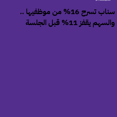
‏سناب تسرح 16% من موظفيها ..
لسهم يقفز 11% قبل الجلسة