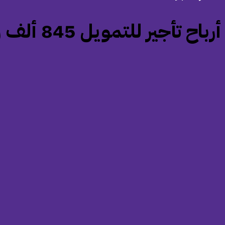
‏أرباح تأجير للتمويل 845 ألف ريال (-37%) بنهاية الربع الأول 2026