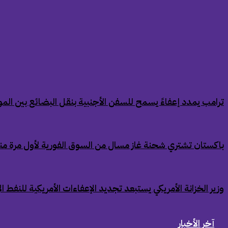
‏ترامب يمدد إعفاءً يسمح للسفن الأجنبية بنقل البضائع بين الموان
‏باكستان تشتري شحنة غاز مسال من السوق الفورية لأول مرة من
‏وزير الخزانة الأمريكي يستبعد تجديد الإعفاءات الأمريكية للنفط ال
آخر الأخبار