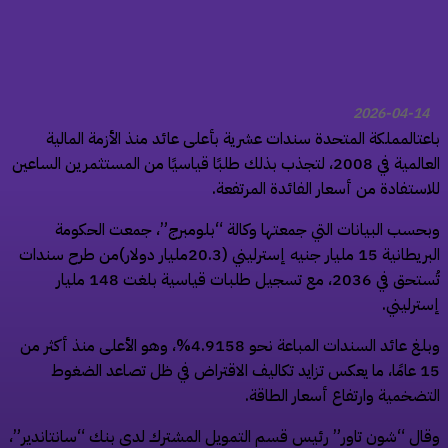
2026-04-14
عتالمملكة المتحدة سندات عشرية بأعلى عائد منذ الأزمة المالية
العالمية في 2008، لتجذب بذلك طلبًا قياسيًا من المستثمرين الساعين
استفادة من أسعار الفائدة المرتفعة.
حسب البيانات التي جمعتها وكالة “بلومبرج”، جمعت الحكومة
البريطانية 15 مليار جنيه إسترليني (20.3مليار دولار)من طرح سندات
تُستحق في 2036، مع تسجيل طلبات قياسية بلغت 148 مليار
ترليني.
وبلغ عائد السندات المباعة نحو 4.9158%، وهو الأعلى منذ أكثر من
15 عامًا، ما يعكس تزايد تكاليف الاقتراض في ظل تصاعد الضغوط
تضخمية وارتفاع أسعار الطاقة.
ال “شون تاور” رئيس قسم التمويل المشترك لدى بنك “سانتاندير”،