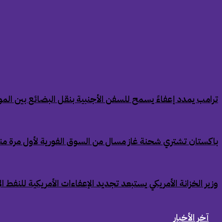
‏ترامب يمدد إعفاءً يسمح للسفن الأجنبية بنقل البضائع بين الموان
‏باكستان تشتري شحنة غاز مسال من السوق الفورية لأول مرة من
‏وزير الخزانة الأمريكي يستبعد تجديد الإعفاءات الأمريكية للنفط ال
آخر الأخبار