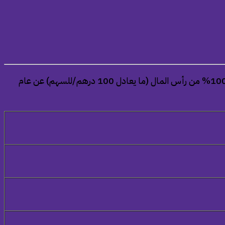
، المنعقدة اليوم الموافق 14 إبريل 2026، على توزيع أرباح نقدية للمساهمين بنسبة 100% من رأس المال (ما يعادل 100 درهم/للسهم) عن عام