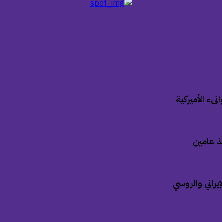
ىء الأميركية
ذ عامين
إيراني والروسي