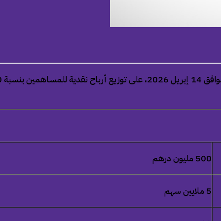
500 مليون درهم
5
ملايين سهم