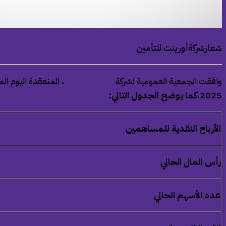
شعارشركةأورينت للتأمين
وافقت الجمعية العمومية لشركة
أورينت للتأمين
2025،
كما يوضح الجدول التالي
:
الأرباح النقدية للمساهمين
رأس المال الحالي
عدد الأسهم الحالي