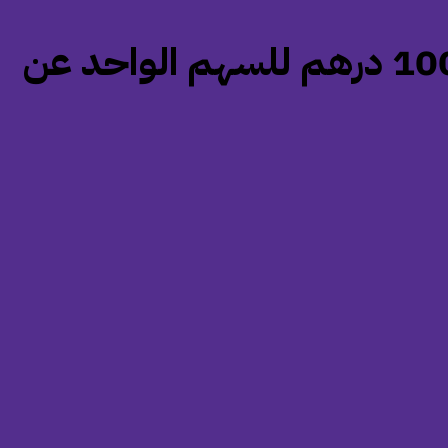
‏عمومية أورينت للتأمين توافق على توزيع أرباح نقدية بواقع 100 درهم للسهم الواحد عن