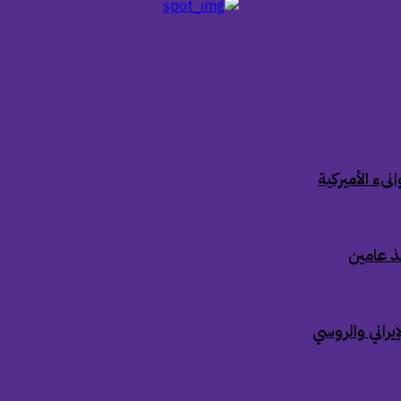
ىء الأميركية
ذ عامين
إيراني والروسي