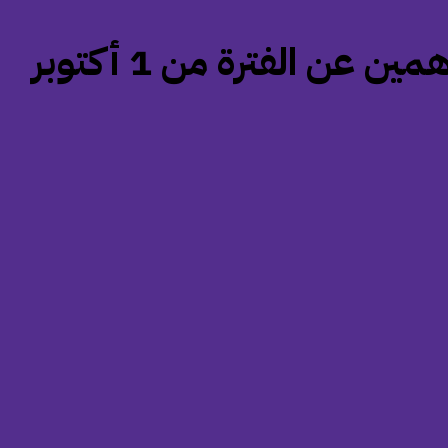
‏مجلس إدارة يو سي آي سي يقرر توزيع أرباح نقدية على المساهمين عن الفترة من 1 أكتوبر