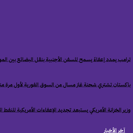
‏ترامب يمدد إعفاءً يسمح للسفن الأجنبية بنقل البضائع بين الموان
‏باكستان تشتري شحنة غاز مسال من السوق الفورية لأول مرة من
‏وزير الخزانة الأمريكي يستبعد تجديد الإعفاءات الأمريكية للنفط ال
آخر الأخبار