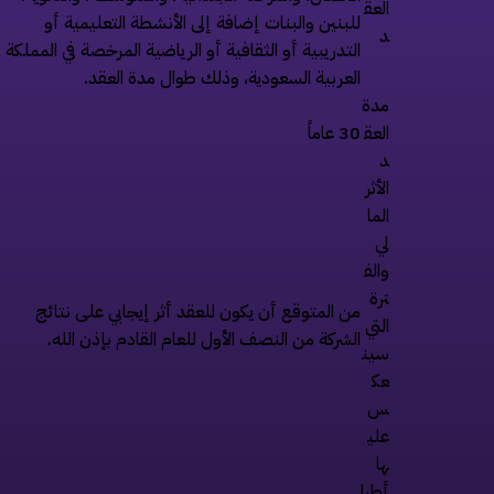
العق
للبنين والبنات إضافة إلى الأنشطة التعليمية أو
د
التدريبية أو الثقافية أو الرياضية المرخصة في المملكة
العربية السعودية، وذلك طوال مدة العقد.
مدة
العق
30 عاماً
د
الأثر
الما
لي
والف
ترة
من المتوقع أن يكون للعقد أثر إيجابي على نتائج
التي
الشركة من النصف الأول للعام القادم بإذن الله.
سين
عك
س
علي
ها
أطرا