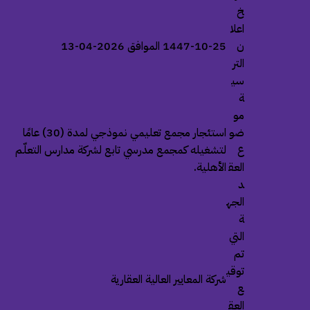
خ
اعلا
ن
1447-10-25 الموافق 2026-04-13
التر
سي
ة
مو
ضو
استئجار مجمع تعليمي نموذجي لمدة (30) عامًا
ع
لتشغيله كمجمع مدرسي تابع لشركة مدارس التعلّم
العق
الأهلية.
د
الجه
ة
التي
تم
توقي
شركة المعايير العالية العقارية
ع
العق