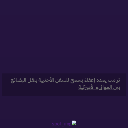
‏ترامب يمدد إعفاءً يسمح للسفن الأجنبية بنقل البضائع
بين الموانىء الأميركية