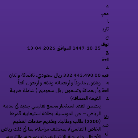
د
معه
ا
تاري
خ
توقي
1447-10-25 الموافق 2026-04-13
ع
العق
د
قيم
332,443,490.00 ريال سعودي، ثلاثمائة واثنان
ة
وثلاثون مليوناً وأربعمائة وثلاثة وأربعون ألفاً
العق
وأربعمائة وتسعون ريال سعودي ( شاملة ضريبة
د
القيمة المضافة)
يتضمن العقد استئجار مجمع تعليمي جديد في مدينة
الرياض – حي المونسية، بطاقة استيعابيه قدرها
تفا
(2200) طالب وطالبة، وتقديم خدمات التعليم
صي
الخاص (العالمي)، بمختلف مراحله، بما في ذلك رياض
ل
الأطفال، والمرحلة الابتدائية، والمتوسطة، والثانوية،