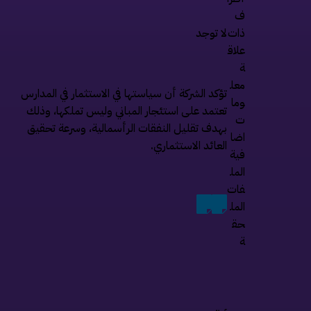
ف
ذات
لا توجد
علاق
ة
معل
تؤكد الشركة أن سياستها في الاستثمار في المدارس
وما
تعتمد على استئجار المباني وليس تملكها، وذلك
ت
بهدف تقليل النفقات الرأسمالية، وسرعة تحقيق
اضا
العائد الاستثماري.
فية
المل
فات
المل
حق
ة