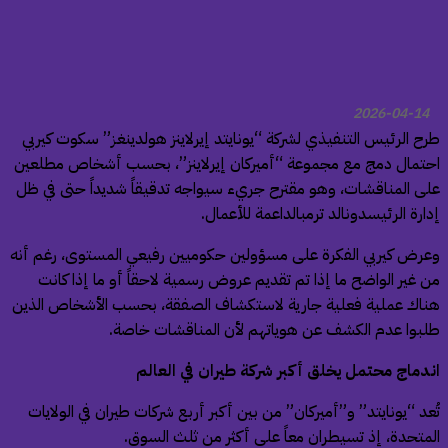
2026-04-14
ح الرئيس التنفيذي لشركة “يونايتد إيرلاينز هولدينغز” سكوت كيربي
تمال دمج مع مجموعة “أميركان إيرلاينز”، بحسب أشخاص مطلعين
ى المناقشات، وهو مقترح جريء سيواجه تدقيقاً شديداً حتى في ظل
ارة الرئيسدونالد ترمبالداعمة للأعمال.
رض كيربي الفكرة على مسؤولين حكوميين رفيعي المستوى، رغم أنه
 غير الواضح ما إذا تم تقديم عروض رسمية لاحقاً أو ما إذا كانت
اك عملية فعلية جارية لاستكشاف الصفقة، بحسب الأشخاص الذين
بوا عدم الكشف عن هوياتهم لأن المناقشات خاصة.
دماج محتمل يخلق أكبر شركة طيران في العالم
عد “يونايتد” و”أميركان” من بين أكبر أربع شركات طيران في الولايات
متحدة، إذ تسيطران معاً على أكثر من ثلث السوق.