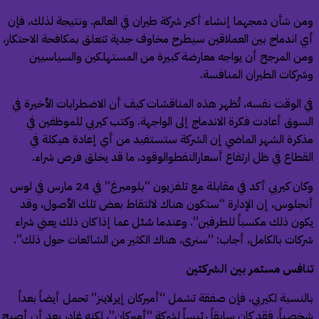
ن شأن دمجهما إنشاء أكبر شركة طيران في العالم. ونتيجة لذلك، فإن
 اندماج بين العملاقين سيطرح مخاوف جدية تتعلق بمكافحة الاحتكار،
ن المرجح أن يواجه معارضة كبيرة من المستهلكين والسياسيين
ركات الطيران المنافسة.
 الوقت نفسه، تُظهر هذه المناقشات كيف أن الاضطرابات الأخيرة في
سوق أعادت فكرة الاندماج إلى الواجهة. وكتب كيربي للموظفين في
كرة الشهر الماضي إن الشركة ستستفيد من أي إعادة هيكلة في
قطاع في ظل ارتفاع أسعارالنفطوالوقود، ما قد يخلق فرص شراء.
وكان كيربي أكد في مقابلة مع تلفزيون “بلومبرغ” في 24 مارس في لوس
جلوس، إن الإدارة “ستكون هناك لالتقاط بعض تلك الأصول، وقد
ون ذلك مكسباً للطرفين”. وعندما سُئل عما إذا كان ذلك يعني شراء
كات بالكامل، أجاب: “سنرى، هناك الكثير من الشائعات حول ذلك”.
افس مستمر بين الشركتين
لنسبة لكيربي، فإن صفقة تشمل “أميركان إيرلاينز” تحمل أيضاً بعداً
صياً. فقد كان سابقاً رئيساً لشركة “أميركان”، لكنه غادر بعد أن أصبح