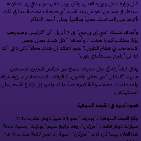
ل وزارة النقل ووزارة العدل. وقال وزير النقل شون دافي إن الحكومة
نظر في عدد من العوامل عند تقييم أي صفقات محتملة، بما في ذلك
ثيرها على المنافسة، محلياً وعالمياً، وعلى أسعار التذاكر.
وأضاف لشبكة “سي إن بي سي” في 7 أبريل، أن “الرئيس ترمب يحب
ية صفقات كبيرة تحدث”. وأضاف: “هل هناك مجال لبعض
اندماجات في قطاع الطيران؟ نعم، أعتقد أن هناك مجالاً”.لكن دافي أكد
ه لن “يلتزم مسبقاً بأي شيء”.
ال أيضاً إنه في حال حدوث اندماج بين شركتين كبيرتين، فسيتعين
يهما “التخلي” عن بعض الأصول، لأنالولايات المتحدةلا تريد رؤية شركة
حدة تملك حصة سوقية كبيرة جداً، ما قد يؤدي إلى ارتفاع الأسعار على
مستهلكين.
وة كبيرة في القيمة السوقية
تبلغ القيمة السوقية لـ”يونايتد” نحو 31 مليار دولار، مقارنة بـ7.4
مليارات دولار فقط لـ”أميركان”. وقد تراجع سهم “يونايتد” بنسبة 15%
هذا العام، بينما كان أداء “أميركان” أسوأ، إذ خسر 27% منذ بداية عام