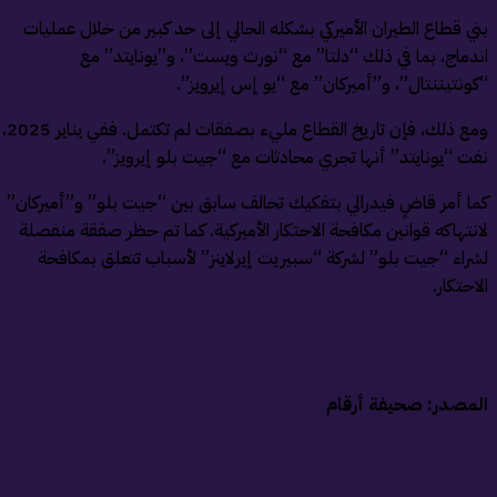
ي قطاع الطيران الأميركي بشكله الحالي إلى حد كبير من خلال عمليات
دماج، بما في ذلك “دلتا” مع “نورث ويست”، و”يونايتد” مع
ونتيننتال”، و”أميركان” مع “يو إس إيرويز”.
ومع ذلك، فإن تاريخ القطاع مليء بصفقات لم تكتمل. ففي يناير 2025،
ت “يونايتد” أنها تجري محادثات مع “جيت بلو إيرويز”.
ا أمر قاضٍ فيدرالي بتفكيك تحالف سابق بين “جيت بلو” و”أميركان”
نتهاكه قوانين مكافحة الاحتكار الأميركية. كما تم حظر صفقة منفصلة
راء “جيت بلو” لشركة “سبيريت إيرلاينز” لأسباب تتعلق بمكافحة
احتكار.
مصدر: صحيفة أرقام