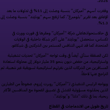
202
وقفزت أسهم “أميركان” بنسبة وصلت إلى 11% في تداولات ما بعد
إغلاق بعد تقرير “بلومبرغ”. كما ارتفع سهم “يونايتد” بنسبة وصلت إلى
1.
 حالاستحواذهاعلى شركة “أميركان” ومقرها في فورت وورث في
ساس، ستحصل “يونايتد” على أكبر شبكة داخلية في الولايات
متحدة، كما قد تنهي التنافس المستمر بين الشركتين في شيكاغو.
ن الصفقة ستأتي أيضاً في وقت تواجه “أميركان” تحديات تشغيلية
واستراتيجية، من خفض ديون بنحو 35 مليار دولار إلى محاولة استعادة
مسافرين من الشركات الذين نفرتهم استراتيجية تسويقية غير شعبية، تم
تراجع عنها لاحقاً.
واجه الرئيس التنفيذي لـ”أميركان” روبرت إيزوم، ضغوطاً من الطيارين
ذين يحمّلونه مسؤولية الفشل في تضييق الفجوة مع المنافسين الأكثر
حية، بما في ذلك “دلتا” و”يونايتد”.
ريخ طويل من الاندماجات في القطاع