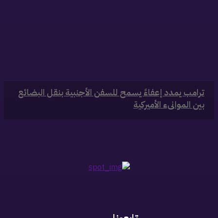
‏ترامب يمدد إعفاءً يسمح للسفن الأجنبية بنقل البضائع
بين الموانىء الأميركية