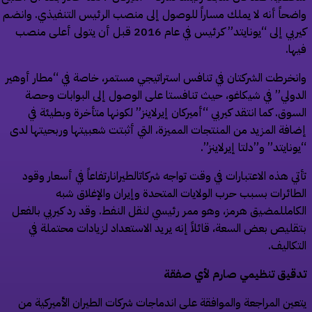
ضحاً أنه لا يملك مساراً للوصول إلى منصب الرئيس التنفيذي. وانضم
كيربي إلى “يونايتد” كرئيس في عام 2016 قبل أن يتولى أعلى منصب
ها.
نخرطت الشركتان في تنافس استراتيجي مستمر، خاصة في “مطار أوهير
دولي” في شيكاغو، حيث تنافستا على الوصول إلى البوابات وحصة
سوق. كما انتقد كيربي “أميركان إيرلاينز” لكونها متأخرة وبطيئة في
افة المزيد من المنتجات المميزة، التي أثبتت شعبيتها وربحيتها لدى
ونايتد” و”دلتا إيرلاينز”.
تي هذه الاعتبارات في وقت تواجه شركاتالطيرانارتفاعاً في أسعار وقود
طائرات بسبب حرب الولايات المتحدة وإيران والإغلاق شبه
كامللمضيق هرمز، وهو ممر رئيسي لنقل النفط. وقد رد كيربي بالفعل
قليص بعض السعة، قائلاً إنه يريد الاستعداد لزيادات محتملة في
تكاليف.
قيق تنظيمي صارم لأي صفقة
عين المراجعة والموافقة على اندماجات شركات الطيران الأميركية من