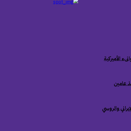
ىء الأميركية
ذ عامين
إيراني والروسي