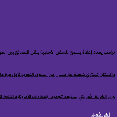
‏ترامب يمدد إعفاءً يسمح للسفن الأجنبية بنقل البضائع بين الموان
‏باكستان تشتري شحنة غاز مسال من السوق الفورية لأول مرة من
‏وزير الخزانة الأمريكي يستبعد تجديد الإعفاءات الأمريكية للنفط ال
آخر الأخبار