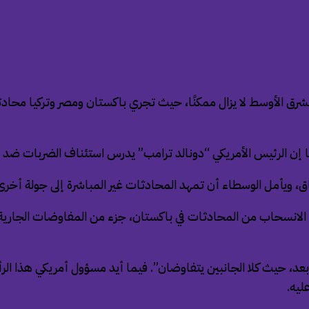
 الأوسط لا يزال ممكنًا، حيث تجري باكستان ومصر وتركيا محادثات م
إن الرئيس الأمريكي “دونالد ترامب” يدرس استئناف الضربات ضد إير
 ويأمل الوسطاء أن تمهد المحادثات غير المباشرة إلى جولة أخرى من ال
 الانسحاب من المحادثات في باكستان، جزء من المفاوضات الجارية،
عد، حيث كلا الجانبين يتفاوضان”. فيما أيد مسؤول أمريكي هذا الرأي،
ليه.