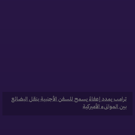
‏ترامب يمدد إعفاءً يسمح للسفن الأجنبية بنقل البضائع
بين الموانىء الأميركية