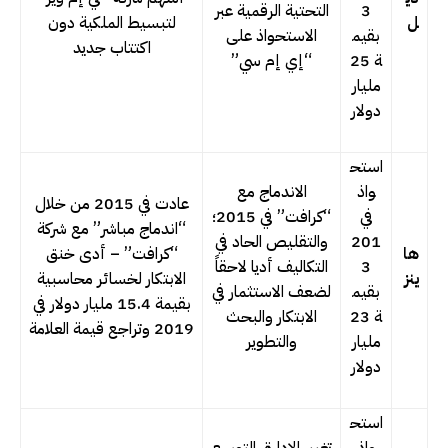
3
التحتية الرقمية عبر
ل
لتبسيط الملكية دون
بقيم
الاستحواذ على
اكتتاب جديد
ة 25
“إي إم سي”
مليار
دولار
استح
واذ
الاندماج مع
عادت في 2015 من خلال
في
“كرافت” في 2015؛
“اندماج مباشر” مع شركة
201
والتقليص الحاد في
ها
“كرافت” – أدى خنق
3
التكاليف أديا لاحقاً
ينز
الابتكار لخسائر محاسبية
بقيم
لضعف الاستثمار في
بقيمة 15.4 مليار دولار في
ة 23
الابتكار والبحث
2019 وتراجع قيمة العلامة
مليار
والتطوير
دولار
استح
واذ
تغيير الإدارة، التوسع