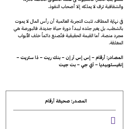
والشفافية ترف لا يملكه إلا أصحاب النفوذ.
في نهاية المطاف، تثبت التجربة العالمية أن رأس المال لا يموت
بالشطب، بل يغير جلده ليبدأ دورة حياة جديدة، فالبورصة هي
مجرد منصة، أما القيمة الحقيقية فتُصنع دائماً خلف الأبواب
المغلقة.
المصادر: أرقام – إس إس آر إن – بنك ريت – ذا ستريت –
إنفيستوبيديا – آي جي – بت جيت
المصدر: صحيفة أرقام