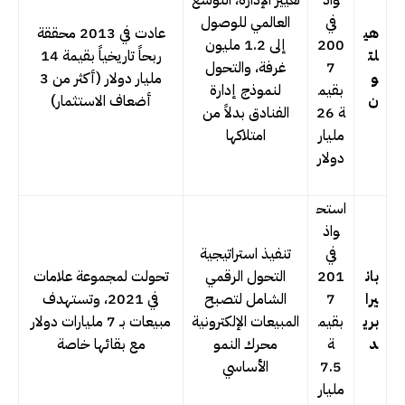
في
العالمي للوصول
هي
عادت في 2013 محققة
200
إلى 1.2 مليون
لت
ربحاً تاريخياً بقيمة 14
7
غرفة، والتحول
و
مليار دولار (أكثر من 3
بقيم
لنموذج إدارة
ن
أضعاف الاستثمار)
ة 26
الفنادق بدلاً من
مليار
امتلاكها
دولار
استح
واذ
في
تنفيذ استراتيجية
بان
201
التحول الرقمي
تحولت لمجموعة علامات
يرا
7
الشامل لتصبح
في 2021، وتستهدف
بري
بقيم
المبيعات الإلكترونية
مبيعات بـ 7 مليارات دولار
د
ة
محرك النمو
مع بقائها خاصة
7.5
الأساسي
مليار