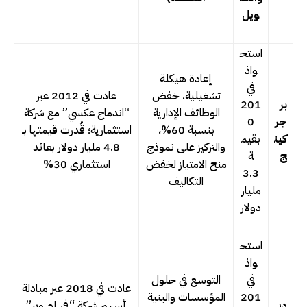
ويل
استح
واذ
إعادة هيكلة
في
تشغيلية، خفض
عادت في 2012 عبر
بر
201
الوظائف الإدارية
“اندماج عكسي” مع شركة
جر
0
بنسبة 60%،
استثمارية؛ قُدرت قيمتها بـ
كين
بقيم
والتركيز على نموذج
4.8 مليار دولار بعائد
ج
ة
منح الامتياز لخفض
استثماري 30
%
3.3
التكاليف
مليار
دولار
استح
واذ
في
التوسع في حلول
عادت في 2018 عبر مبادلة
201
المؤسسات والبنية
دي
أسهم شركة “في إم وير”