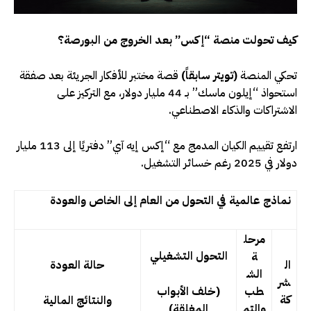
كيف تحولت منصة “إكس” بعد الخروج من البورصة؟
تحكي المنصة
(تويتر سابقاً)
قصة مختبر للأفكار الجريئة بعد صفقة
استحواذ “إيلون ماسك” بـ 44 مليار دولار، مع التركيز على
الاشتراكات والذكاء الاصطناعي.
ارتفع تقييم الكيان المدمج مع “إكس إيه آي” دفتريًا إلى 113 مليار
دولار في 2025 رغم خسائر التشغيل.
نماذج عالمية في التحول من العام إلى الخاص والعودة
مرحل
التحول التشغيلي
ة
ال
حالة العودة
الش
شر
طب
(خلف الأبواب
كة
والنتائج المالية
والتم
المغلقة)