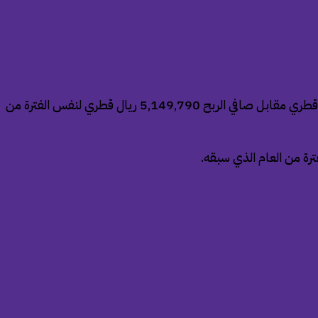
أعلنت الوطنية للإجارة القابضة عن البيانات المالية الربعية للفتره المنتهية في ‏31 مارس ‎2026 حيث بلغ صافي الربح 5,199,863 ريال قطري مقابل صافي الربح 5,149,790 ريال قطري لنفس الفترة من