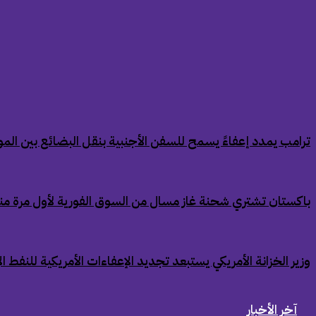
‏ترامب يمدد إعفاءً يسمح للسفن الأجنبية بنقل البضائع بين الموان
‏باكستان تشتري شحنة غاز مسال من السوق الفورية لأول مرة من
‏وزير الخزانة الأمريكي يستبعد تجديد الإعفاءات الأمريكية للنفط ال
آخر الأخبار