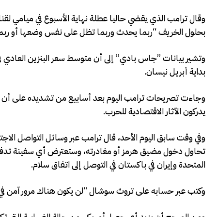
وقال ترامب الذي ​يقضي حاليا عطلة نهاية الأسبوع في ميامي لقن
بحلول الخريف “ربما يحدث وربما تظل على نفس وضعها أو ربما أعل
وتشير بيانات ’’جاس بادي” إلى أن متوسط سعر البنزين العادي في
بداية أبريل نيسان.
وجاءت تصريحات ترامب اليوم بعد أسابيع من تشديده على أن ارت
يدركون الآثار الاقتصادية للحرب.
وفي وقت سابق ‌اليوم الأحد، قال ‌ترامب عبر وسائل التواصل الاجت
تحاول دخول مضيق هرمز أو مغادرته، وستعترض أي سفينة تدفع رس
المتحدة وإيران في باكستان في التوصل إلى اتفاق سلام.
وكتب عبر حسابه على تروث سوشال “لن يكون هناك مرور آمن في أعا
ومن المرجح أن يزيد أي حصار أمريكي من حالة الضبابية التي تكت