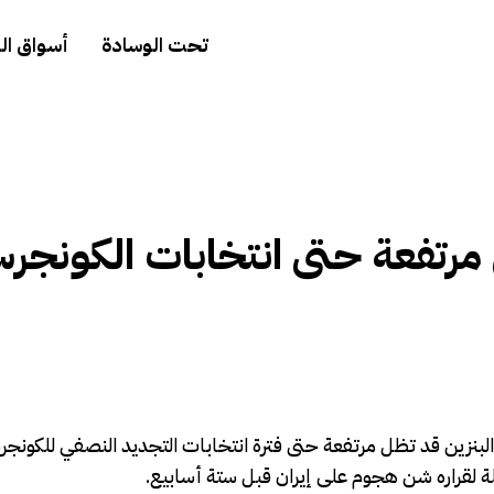
تحت الوسادة
أسواق ال
ل مرتفعة حتى انتخابات الكونجر
 والبنزين قد تظل مرتفعة حتى فترة انتخابات التجديد النصفي للكونجر
لة لقراره شن هجوم على إيران قبل ستة أسابيع.