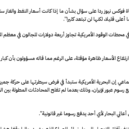
اة فوكس نيوز ردا على سؤال بشأن ما إذا كانت أسعار النفط والغاز
ى قليلا، لكنها لن تبتعد كثيرا”.
 محطات الوقود الأمريكية تجاوز أربعة دولارات للجالون في معظم ا
فاع الأسعار ظاهرة مؤقتة، على الرغم مما قاله مسؤولون بأن كبار
ماعي إن البحرية الأمريكية ستبدأ ​في ‌فرض ⁠سيطرتها على ​حركة جميع
وم عبور لإيران، وذلك بعدما لم تفلح المحادثات المطولة بين الو
لي البحار لأي أحد يدفع رسوما غير قانونية”.
نف آفاق التوصل إلى حل نهائي للصراع الذي يشهد حاليا وقفا هشا لإ