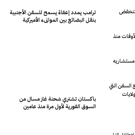
 ستنخفض
‏ترامب يمدد إعفاءً يسمح للسفن الأجنبية
بنقل البضائع بين الموانىء الأميركية
لأوقات منذ
 مستشاريه
 ⁠السفن التي
لايات
‏باكستان تشتري شحنة غاز مسال من
السوق الفورية لأول مرة منذ عامين
طلاق النار