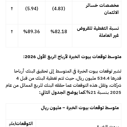
مخصصات خسائر
↑
(5.94)
(4.83)
الائتمان
نسبة التغطية للقروض
↑
%
89.36
%
82.18
غير العاملة
متوسط توقعات بيوت الخبرة لأرباح الربع الأول 2026:
تشير توقعات بيوت الخبرة في المتوسط إلى تحقيق البنك أرباحا
قدرها 534.4 مليون ريال، حيث تتم تغطية البنك من قبل 4
شركات، وتقل هذه التوقعات عما حققه البنك للربع المماثل من عام
2025 بـنسبة 21%،
كما يوضح الجدول التالي:
متوسط توقعات بيوت الخبرة – مليون ريال
التوقعات
(ملي