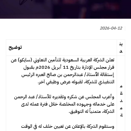
2026-04-12
بن
توضيح
د
تعلن الشركة العربية السعودية للتأمين التعاوني (سايكو) عن
قرار مجلس الإدارة بتاريخ 11 أبريل 2026م بقبول
إستقالة الأستاذ/ عبدالرحمن بن صالح العبره الرئيس
التنفيذي للشركة، لقبوله عرض وظيفي آخر.
م
ق
وأعرب المجلس عن شكره وتقديره للأستاذ/ عبد الرحمن
د
على خدماته وجهوده المخلصة خلال فترة عمله لدى
م
الشركة، متمنياً له التوفيق.
ة
وستقوم الشركة بالإعلان عن تعيين خلف له في الوقت