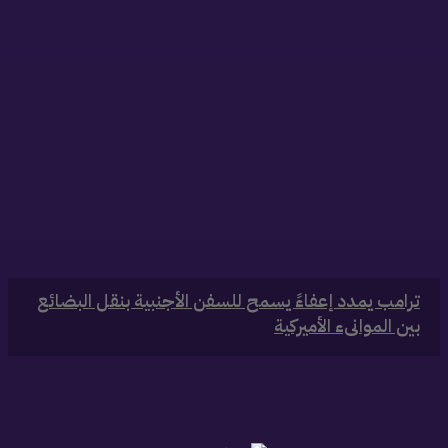
‏ترامب يمدد إعفاءً يسمح للسفن الأجنبية بنقل البضائع
بين الموانىء الأميركية