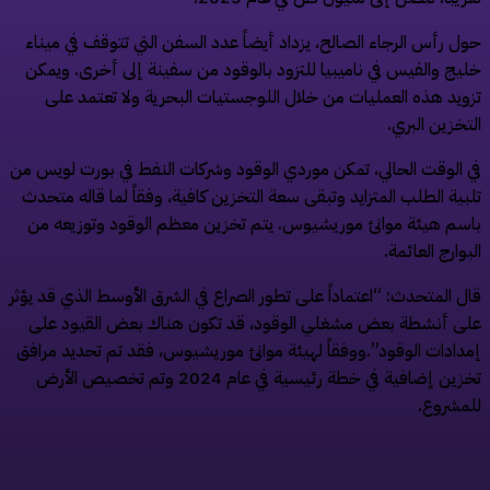
ول رأس الرجاء الصالح، يزداد أيضاً عدد السفن التي تتوقف في ميناء
ليج والفيس في ناميبيا للتزود بالوقود من سفينة إلى أخرى. ويمكن
زويد هذه العمليات من خلال اللوجستيات البحرية ولا تعتمد على
لتخزين البري.
ي الوقت الحالي، تمكن موردي الوقود وشركات النفط في بورت لويس من
لبية الطلب المتزايد وتبقى سعة التخزين كافية، وفقاً لما قاله متحدث
اسم هيئة موانئ موريشيوس. يتم تخزين معظم الوقود وتوزيعه من
لبوارج العائمة.
ال المتحدث: “اعتماداً على تطور الصراع في الشرق الأوسط الذي قد يؤثر
لى أنشطة بعض مشغلي الوقود، قد تكون هناك بعض القيود على
مدادات الوقود”.ووفقاً لهيئة موانئ موريشيوس، فقد تم تحديد مرافق
تخزين إضافية في خطة رئيسية في عام 2024 وتم تخصيص الأرض
لمشروع.