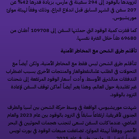
لتزويدها بالوقود إلى 294 سفينة في مارس، بزيادة قدرها 42% عن
207 سفن في الشهر السابق قبل اندلاع النزاع، وذلك وفقاً لهيئة موانئ
وريشيوس.
كما قفزت كمية الوقود التي حملتها السفن إلى 109708 أطنان من
69 طناً خلال الفترة نفسها.
أقلم طرق الشحن مع المخاطر الأمنية
تأقلم طرق الشحن ليس فقط مع المخاطر الأمنية، ولكن أيضاً مع
لتحولات في الطلب علىالنفطوالغاز والمنتجات الأخرى بسبب اضطراب
لتدفقات منالشرق الأوسط. وأدت أسعار الوقود المرتفعة إلى شحنات
ير تقليدية حول العالم، وهذا يغير أيضاً أماكن توقف السفن لإعادة
لتزود بالوقود.
هدت موريشيوس، الواقعة في وسط حركة الشحن بين آسيا والطرف
الجنوبي لأفريقيا، ارتفاعاً سابقاً في التزود بالوقود بين عام 2023 والعام
لماضي، عندما كانت السفن تسعى لتجنب هجمات الحوثيين في البحر
لأحمر. ووفقاً لهيئة الموانئ، تضاعفت مبيعات الوقود في بورت لويس
قريباً، لتصل إلى مليون طن في عام 2025.