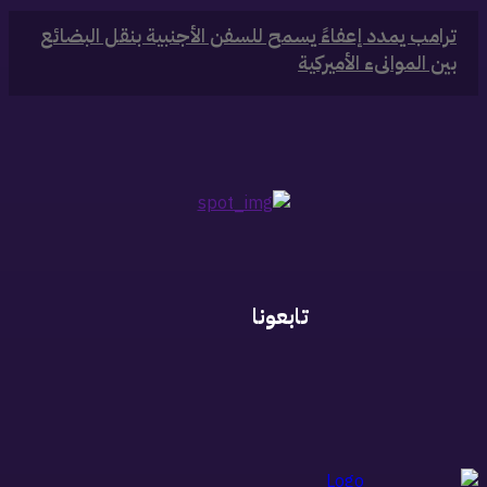
‏ترامب يمدد إعفاءً يسمح للسفن الأجنبية بنقل البضائع
بين الموانىء الأميركية
تابعونا