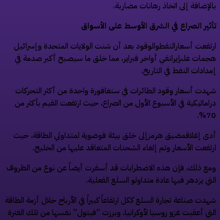
لإضافة إلى اتخاذ رهانات مضاربة.
ثير الصراع في الشرق الأوسط على الأسواق
تفعت أسعارالنفطوالوقود بعد أن شنت الولايات المتحدة وإسرائيل
مات علىإيرانفي أواخر فبراير، مما خلق ما سيصبح أكبر صدمة في
دادات النفط في التاريخ.
دت أسعار وقود الطائرات في سنغافورة واحدة من أكثر التحركات
اماتيكية في الأسبوع الأول من الصراع، حيث ارتفعت القيم بأكثر من
70
ى إغلاقمضيق هرمزإلى خلق بيئة فوضوية لمتداولي الطاقة، حيث
تفعت الأسعار وتم إلغاء الشحنات المتعاقد عليها من الخليج.
ع ذلك، فإن هذه الاضطرابات قد أسفرت أيضاً عن نوع من الظروف
تي يزدهر فيها عادة متداولو السلع الفعلية.
دت صناعة تجارة السلع ككل ارتفاعاً كبيراً في الأرباح خلال أزمة الطاقة
تي أعقبت غزو روسيا لأوكرانيا، وبرزت “فيتول” نفسها من تلك الفترة