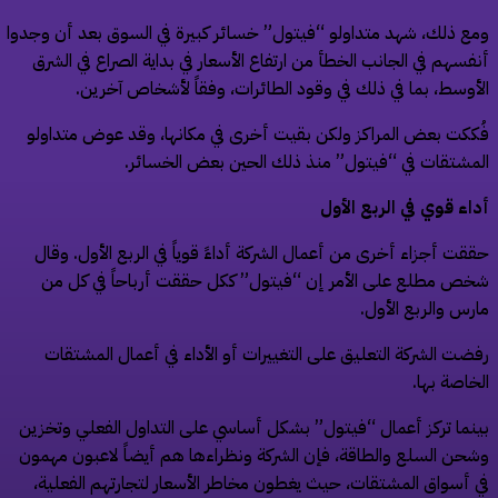
ع ذلك، شهد متداولو “فيتول” خسائر كبيرة في السوق بعد أن وجدوا
فسهم في الجانب الخطأ من ارتفاع الأسعار في بداية الصراع في الشرق
أوسط، بما في ذلك في وقود الطائرات، وفقاً لأشخاص آخرين.
ككت بعض المراكز ولكن بقيت أخرى في مكانها، وقد عوض متداولو
مشتقات في “فيتول” منذ ذلك الحين بعض الخسائر.
اء قوي في الربع الأول
قت أجزاء أخرى من أعمال الشركة أداءً قوياً في الربع الأول. وقال
ص مطلع على الأمر إن “فيتول” ككل حققت أرباحاً في كل من
رس والربع الأول.
ضت الشركة التعليق على التغييرات أو الأداء في أعمال المشتقات
خاصة بها.
نما تركز أعمال “فيتول” بشكل أساسي على التداول الفعلي وتخزين
حن السلع والطاقة، فإن الشركة ونظراءها هم أيضاً لاعبون مهمون
 أسواق المشتقات، حيث يغطون مخاطر الأسعار لتجارتهم الفعلية،