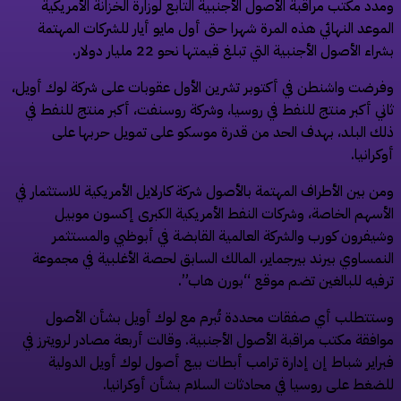
مدد مكتب مراقبة الأصول الأجنبية التابع لوزارة الخزانة الأمريكية
لموعد ‌النهائي هذه ‌المرة شهرا ​حتى ‌أول مايو ⁠أيار ​للشركات المهتمة
شراء ⁠الأصول الأجنبية التي تبلغ قيمتها نحو 22 مليار دولار.
فرضت واشنطن في أكتوبر تشرين الأول عقوبات على شركة لوك أويل،
اني أكبر منتج ⁠للنفط في روسيا، وشركة ‌روسنفت، أكبر ‌منتج للنفط في
لك ​البلد، بهدف ‌الحد من قدرة موسكو على ‌تمويل حربها على
وكرانيا.
من بين الأطراف المهتمة بالأصول شركة كارلايل الأمريكية للاستثمار في
لأسهم الخاصة، وشركات ‌النفط الأمريكية الكبرى إكسون موبيل
شيفرون كورب والشركة العالمية ⁠القابضة ⁠في أبوظبي والمستثمر
لنمساوي بيرند بيرجماير، المالك السابق لحصة الأغلبية في مجموعة
رفيه للبالغين تضم موقع “بورن هاب”.
ستتطلب أي صفقات محددة تُبرم مع لوك أويل بشأن الأصول
وافقة مكتب مراقبة الأصول الأجنبية. وقالت أربعة مصادر لرويترز في
براير شباط إن إدارة ترامب أبطات بيع ​أصول لوك ​أويل الدولية
لضغط على روسيا في محادثات السلام بشأن أوكرانيا.