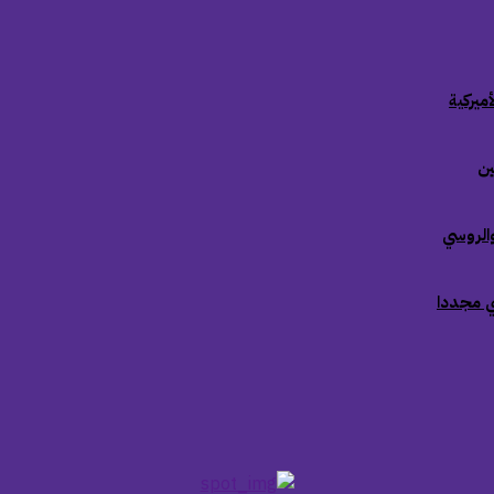
ميركية
ين
والروسي
ي مجددا