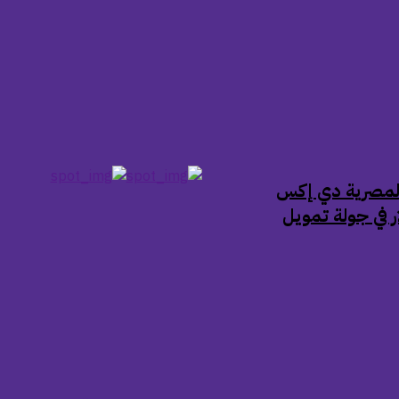
 المصرية دي إكس
ر في جولة تمويل