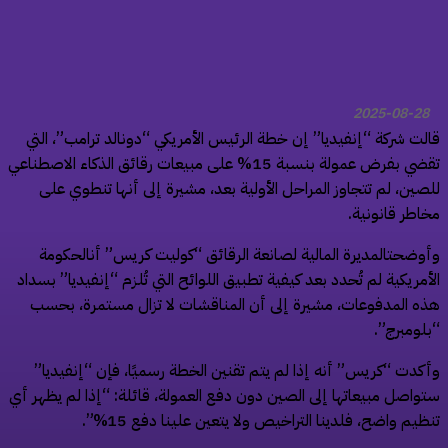
2025-08-28
لت شركة “إنفيديا” إن خطة الرئيس الأمريكي “دونالد ترامب”، التي
تقضي بفرض عمولة بنسبة 15% على مبيعات رقائق الذكاء الاصطناعي
صين، لم تتجاوز المراحل الأولية بعد، مشيرة إلى أنها تنطوي على
اطر قانونية.
وضحتالمديرة المالية لصانعة الرقائق “كوليت كريس” أنالحكومة
أمريكية لم تُحدد بعد كيفية تطبيق اللوائح التي تُلزم “إنفيديا” بسداد
ه المدفوعات، مشيرة إلى أن المناقشات لا تزال مستمرة، بحسب
لومبرج”.
كدت “كريس” أنه إذا لم يتم تقنين الخطة رسميًا، فإن “إنفيديا”
واصل مبيعاتها إلى الصين دون دفع العمولة، قائلة: “إذا لم يظهر أي
ظيم واضح، فلدينا التراخيص ولا يتعين علينا دفع 15%”.