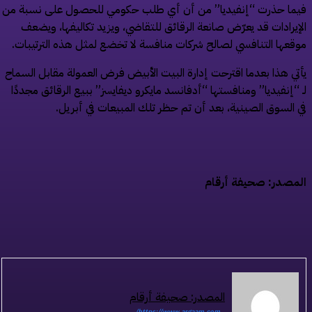
ما حذرت “إنفيديا” من أن أي طلب حكومي للحصول على نسبة من
إيرادات قد يعرّض صانعة الرقائق للتقاضي، ويزيد تكاليفها، ويضعف
قعها التنافسي لصالح شركات منافسة لا تخضع لمثل هذه الترتيبات.
تي هذا بعدما اقترحت إدارة البيت الأبيض فرض العمولة مقابل السماح
 “إنفيديا” ومنافستها “أدفانسد مايكرو ديفايسز” ببيع الرقائق مجددًا
 السوق الصينية، بعد أن تم حظر تلك المبيعات في أبريل.
مصدر: صحيفة أرقام
المصدر: صحيفة أرقام
https://www.argaam.com/