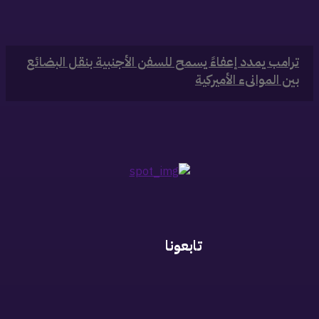
‏ترامب يمدد إعفاءً يسمح للسفن الأجنبية بنقل البضائع
بين الموانىء الأميركية
تابعونا