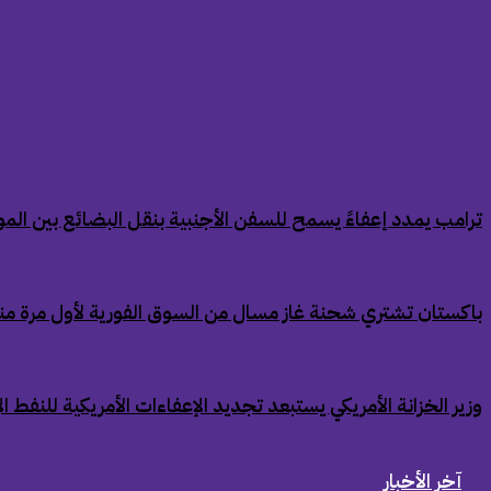
‏ترامب يمدد إعفاءً يسمح للسفن الأجنبية بنقل البضائع بين الموان
‏باكستان تشتري شحنة غاز مسال من السوق الفورية لأول مرة من
‏وزير الخزانة الأمريكي يستبعد تجديد الإعفاءات الأمريكية للنفط ال
آخر الأخبار