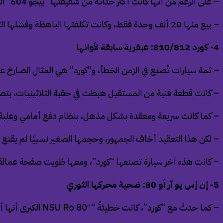
– على الرغم من أنها كانت أكثر حداثة من شقيقتها “بيجو 604” التي استعارت منها الكثير، فإنها فشلت في إغراء العملاء.
– بيع منها 20 ألف وحدة فقط، وكانت تكلفتها الباهظة وفشلها التجاري الذريع هما المسمار الأخير في نعش علامة “تالبوت” التجارية.
4- كورد 810/812: عبقرية سابقة لأوانها
– ثمة سيارات تُصنع في الزمن الخطأ، و”كورد” هي المثال الصارخ ع
– كانت قطعة فنية من المستقبل هبطت في حقبة الثلاثينيات، بتصمي
– كما كانت سريعة ومعقدة بشكل مذهل، بنظام دفع أمامي وعلبة ت
– لكن هذا التعقيد أخاف الجمهور، وحجمها الصغير نسبيًا لم يقنع 
– كانت هذه آخر سيارة تصنعها “كورد”، ومعها طُويت صفحة عمالق
5- إن إس يو آر أو 80: ضحية محركها الثوري
– كما حدثَ مع “كورد”، كانت خطيئةُ “
80″ الكبرى أنها أتتْ من المستقبلِ.
NSU Ro