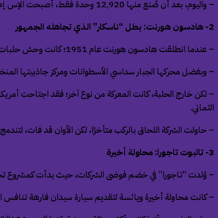
– واليوم، بعد أن صُنع منها 12,920 وحدة فقط، أصبحت الإس إم أيقونة نادرة تهمس بصوت خافت عن عظمةٍ لم يُكتب لها البقاء.
2- هادسون هورنت: بطل “ناسكار” الذي تجاهله الجمهور
– عندما انطلقت هادسون هورنت عام 1951؛ كانت وحش حلبات “ناسكار” بلا منازع.
– وبفضل محركها الجبار سداسي الأسطوانات ومركز جاذبيتها ال
– لكن خارج الحلبة، كانت المعركة من نوع آخر؛ فقد اجتاحت أمريك
الثماني.
– حاولت الشركة اللحاق بالركب متأخرًا، لكن الأوان قد فات، لتند
3- تالبوت تاجورا: محاولة أخيرة
– وُلدت “تاجورا” في خضم فوضى الشركات، حيث بدأت كمشروع ت
– كانت محاولة أخيرة ويائسة لتقديم سيارة سيدان فارهة تنافس الك