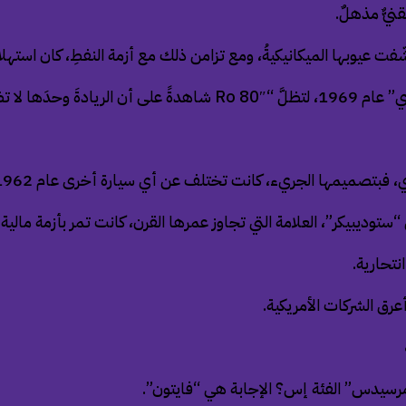
قنيٌّ مذهلٌ.
 عيوبها الميكانيكيةُ، ومع تزامن ذلك مع أزمة النفطِ، كان استهلاكُ
لتظلَّ “
80″ شاهدةً على أن الريادةَ وحدَها لا تضمنُ البقاء.
Ro
 فبتصميمها الجريء، كانت تختلف عن أي سيارة أخرى عام 1962.
توديبيكر”، العلامة التي تجاوز عمرها القرن، كانت تمر بأزمة مالية 
نتحارية.
رسيدس” الفئة إس؟ الإجابة هي “فايتون”.