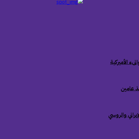
ىء الأميركية
ذ عامين
إيراني والروسي