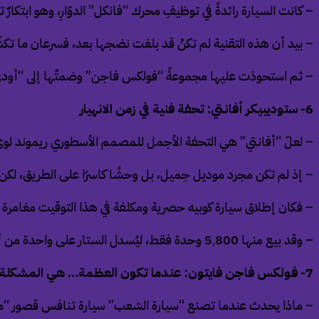
– كانت السيارة رائدةً في توظيفِ محرك “فانكل” الدوّارِ، وهو ابتكارٌ ت
– بيد أن هذه التقنية لم تكنْ قد بلغت نضجها بعد، فسرعان ما تكشّفت
– ثم استحوذت عليها مجموعةُ “فولكس فاجن” وضمتْها إلى “أودي” عام 1969، 
6- ستوديبيكر أفانتي: تحفة فنية في زمن الانهيار
– لعلّ “أفانتي” هي التحفة الأجمل للمصمم الأسطوري ريموند لوي،
– إذ لم تكن مجرد موديل جميل، بل وحشًا كاسرًا على الطريق، لكن “س
– فكان إطلاق سيارة كوبيه حصرية ومكلفة في هذا التوقيت مغامرة ا
– وقد بيع منها 5,800 وحدة فقط، ليُسدل الستار على واحدة من أعرق الشركات الأمريكية.
7- فولكس فاجن فايتون: عندما تكون العظمة… هي المشكلة
– ماذا يحدث عندما تصنع “سيارة الشعب” سيارة تنافس قصور “م