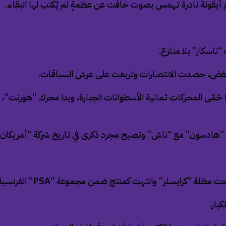
منخفض، حصدت الانتصارات وتربعت على عرش السباقات.
ا حُمّى المحركات ثمانية الأسطوانات الجبارة، وبدا محرك “هورنت”
مج “هادسون” مع “ناش” وتصبح مجرد ذكرى في تاريخ شركة “أمريكان م
حت مظلة “كرايسلر” وانتهت كمنتج ضمن مجموعة “
PSA
” الفرنسية
بار.