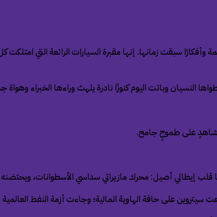
ارًا سبقت زمانها. إنها مقبرة السيارات الرائعة التي امتلكت كل م
ا النسيان وباتت اليوم كنوزًا نادرة يلهث وراءها الخبراء وهواة ج
وشاهدٍ على طموحٍ جامح.
رقام
ها قلب إيطالي أصيل: محرك مازيراتي سداسي الأسطوانات، ويحتضنه
ت سيتروين على حافة الهاوية المالية؛ وجاءت أزمة النفط العالمية ف