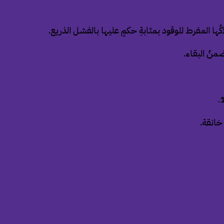
ها المفرط للوقود بمثابةِ حكمٍ عليها بالفشل الذريع.
خانقة.