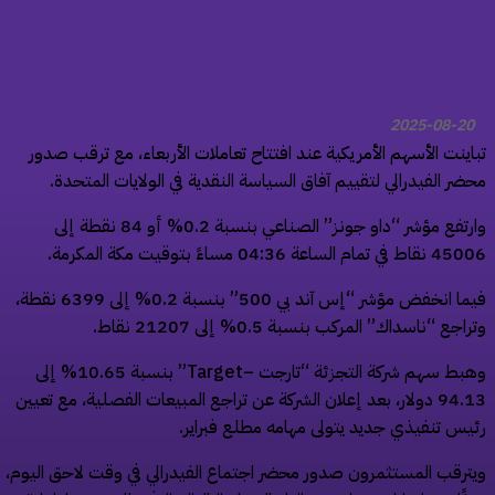
2025-08-20
اينت الأسهم الأمريكية عند افتتاح تعاملات الأربعاء، مع ترقب صدور
ضر الفيدرالي لتقييم آفاق السياسة النقدية في الولايات المتحدة.
وارتفع مؤشر “داو جونز” الصناعي بنسبة 0.2% أو 84 نقطة إلى
ي تمام الساعة 04:36 مساءً بتوقيت مكة المكرمة.
فيما انخفض مؤشر “إس آند بي 500” بنسبة 0.2% إلى 6399 نقطة،
اجع “ناسداك” المركب بنسبة 0.5% إلى 21207 نقاط.
وهبط سهم شركة التجزئة “تارجت –Target” بنسبة 10.65% إلى
94.13 دولار، بعد إعلان الشركة عن تراجع المبيعات الفصلية، مع تعيين
يس تنفيذي جديد يتولى مهامه مطلع فبراير.
ترقب المستثمرون صدور محضر اجتماع الفيدرالي في وقت لاحق اليوم،