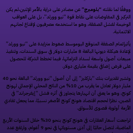
وفقًا لما نقلته
“بلومبرج”
عن مصادر على دراية بالأمر الإثنين،لم يكن
لتركيز في المفاوضات على نقاط قوة “نيو وورلد”، بل على العواقب
لوخيمة لفشل الصفقة، وهو ما استخدمه مصرفيون لإقناع لجانهم
لائتمانية.
أتيإتمام الصفقة المتوقع اليوموسط ضغوط متزايدة على “نيو وورلد”
لإعادة هيكلة ديونها البالغة 8 مليارات دولار في سوق السندات، وتنفيذ
بيعات أصول واسعة لسداد التزاماتها، فيما تخطط الشركة للحصول
لى قرض إضافي بقيمة ملياري دولار.
وتشير تقديرات بنك “باركليز” إلى أن أصول “نيو وورلد” البالغة نحو 40
مليار دولار تعادل ما يقرب من 10% من الناتج المحلي الإجمالي لهونج
ونج، وهو ما يعني أن انهيارها يتجاوز في أثره فشل “إيفرجراند” في
لصين، نظرًا لحجم اقتصاد هونج كونج الأصغر نسبيًا، مما يجعل تفادي
لأزمة أولوية قصوى للأسواق.
تراجعت أسعار العقارات في هونج كونج بنحو 30% خلال السنوات الأربع
الماضية، لتصل حاليًا إلى أدنى مستوياتها في نحو 9 أعوام، وارتفع عدد